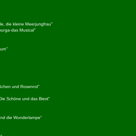
le, die kleine Meerjungfrau"
purga-das Musical"
aum"
ißchen und Rosenrot"
ie Schöne und das Biest"
und die Wunderlampe"