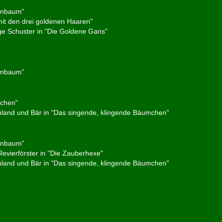
tenbaum"
it den drei goldenen Haaren"
ge Schuster in "Die Goldene Gans"
tenbaum"
zchen"
land und Bär in "Das singende, klingende Bäumchen"
tenbaum"
Revierförster in "Die Zauberhexe"
land und Bär in "Das singende, klingende Bäumchen"