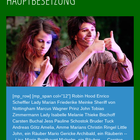
HAUPTBESETZUNG
[mp_row] [mp_span col="12"] Robin Hood Enrico
Scheffler Lady Marian Friederike Meinke Sheriff von
Nottingham Marcus Wagner Prinz John Tobias
Zimmermann Lady Isabelle Melanie Thieke Bischoff
Carsten Buchal Jess Pauline Schostok Bruder Tuck
Andreas Götz Amelia, Amme Marians Christin Ringel Little
John, ein Räuber Mario Gericke Archibald, ein Räuberin --
- Lisa-Marie Breithaupt Malcolm, ein Räuber --- Carsten…