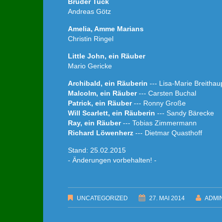
Bruder Tuck
Andreas Götz
Amelia, Amme Marians
Christin Ringel
Little John, ein Räuber
Mario Gericke
Archibald, ein Räuberin
--- Lisa-Marie Breithau
Malcolm, ein Räuber
--- Carsten Buchal
Patrick, ein Räuber
--- Ronny Große
Will Scarlett, ein Räuberin
--- Sandy Bärecke
Ray, ein Räuber
--- Tobias Zimmermann
Richard Löwenherz
--- Dietmar Quasthoff
Stand: 25.02.2015
- Änderungen vorbehalten! -
UNCATEGORIZED
27. MAI 2014
ADMI